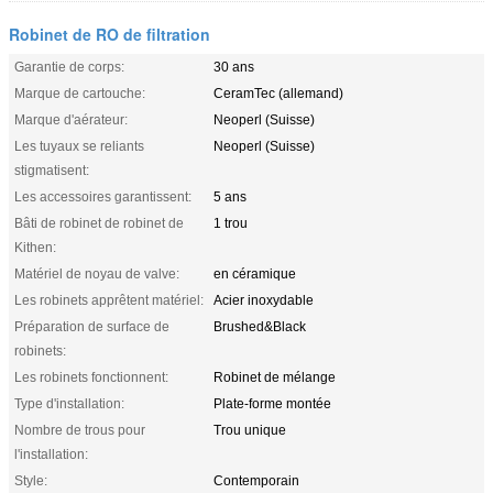
Robinet de RO de filtration
Garantie de corps:
30 ans
Marque de cartouche:
CeramTec (allemand)
Marque d'aérateur:
Neoperl (Suisse)
Les tuyaux se reliants
Neoperl (Suisse)
stigmatisent:
Les accessoires garantissent:
5 ans
Bâti de robinet de robinet de
1 trou
Kithen:
Matériel de noyau de valve:
en céramique
Les robinets apprêtent matériel:
Acier inoxydable
Préparation de surface de
Brushed&Black
robinets:
Les robinets fonctionnent:
Robinet de mélange
Type d'installation:
Plate-forme montée
Nombre de trous pour
Trou unique
l'installation:
Style:
Contemporain