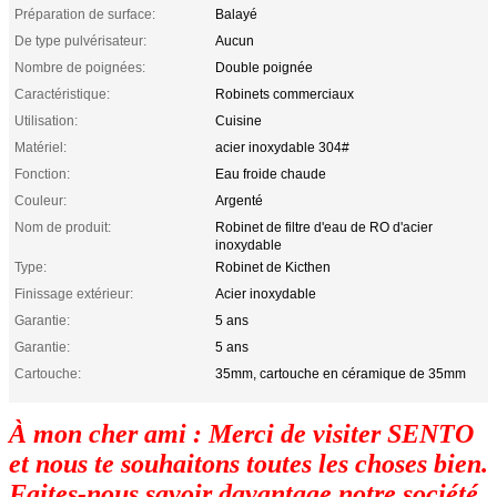
Préparation de surface:
Balayé
De type pulvérisateur:
Aucun
Nombre de poignées:
Double poignée
Caractéristique:
Robinets commerciaux
Utilisation:
Cuisine
Matériel:
acier inoxydable 304#
Fonction:
Eau froide chaude
Couleur:
Argenté
Nom de produit:
Robinet de filtre d'eau de RO d'acier
inoxydable
Type:
Robinet de Kicthen
Finissage extérieur:
Acier inoxydable
Garantie:
5 ans
Garantie:
5 ans
Cartouche:
35mm, cartouche en céramique de 35mm
À mon cher ami : Merci de visiter SENTO
et nous te souhaitons toutes les choses bien.
Faites-nous savoir davantage notre société