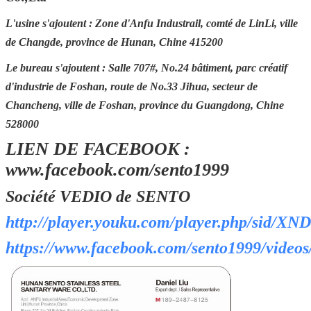
Détails de la
30-45 jours après l'obtention du dépôt
livraison
L'usine s'ajoutent : Zone d'Anfu Industrail, comté de LinLi, ville
de Changde, province de Hunan, Chine 415200
Port FOB
Tchang-cha, Shenzhen, Guangzhou,
Foshan
Le bureau s'ajoutent : Salle 707#, No.24 bâtiment, parc créatif
Emballage
Emballage standard de carton
d'industrie de Foshan, route de No.33 Jihua, secteur de
d'exportation (l'autre condition de
Chancheng, ville de Foshan, province du Guangdong, Chine
emballage accepter sur davantage de
528000
requête)
LIEN DE FACEBOOK :
www.facebook.com/sento1999
Société VEDIO de SENTO
http://player.youku.com/player.php/sid/
https://www.facebook.com/sento1999/video