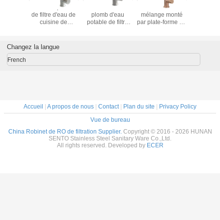
L'or d'acier
Filtrage RO
Le robinet simple
le robinet
inoxydable a fini
robinet SUS 304
d'épurateur de
de filtre 
le robinet de
en acier
l'eau de filtration
cuisin
haute qualité et
inoxydable cœur
d'évier de barre
préparat
durable de robinet
de soupape en
de cuisine d'acier
surface d
de CUPC - de
céramique 30 ans
inoxydable de
inoxyd
Changez la langue
cuisine et de salle
de garantie 1,6
poignée a balayé
adapte la 
de bains
MPA test de
le robinet d'eau
de syst
French
pression d'eau
potable de finition
filtration 
Accueil
|
A propos de nous
|
Contact
|
Plan du site
|
Privacy Policy
Vue de bureau
China Robinet de RO de filtration Supplier.
Copyright © 2016 - 2026 HUNAN
SENTO Stainless Steel Sanitary Ware Co.,Ltd.
All rights reserved. Developed by
ECER