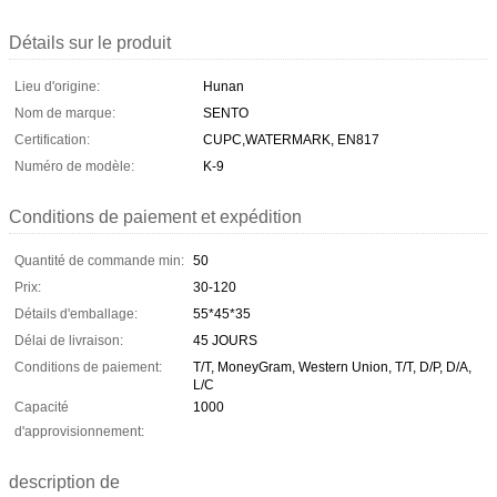
Détails sur le produit
Lieu d'origine:
Hunan
Nom de marque:
SENTO
Certification:
CUPC,WATERMARK, EN817
Numéro de modèle:
K-9
Conditions de paiement et expédition
Quantité de commande min:
50
Prix:
30-120
Détails d'emballage:
55*45*35
Délai de livraison:
45 JOURS
Conditions de paiement:
T/T, MoneyGram, Western Union, T/T, D/P, D/A,
L/C
Capacité
1000
d'approvisionnement:
description de