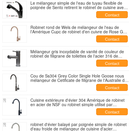
Le mélangeur simple de l'eau de tuyau flexible de
poignée de Sento retirent le robinet de cuisine avec
la couleur noire
Contact
Robinet rond de Wels de mélangeur de l'eau de
l'Amérique Cupc de robinet d'en cuivre de Rose Gold
Kitchen Tap Stainless 316 de l'acier 304 de cou
Contact
Mélangeur gris inoxydable de vanité de couleur de
robinet de filigrane de toilettes de l'acier 316 de
robinet de bassin du Gunmetal Ss304
Contact
Cou de Ss304 Grey Color Single Hole Goose nous
mélangeur de Cetificate de filigrane de l'Australie de
robinet de Gunmetal du robinet 316 de cupc
Contact
Cuisine extérieure d'évier 304 Amérique de robinet
en acier de NSF ou robinet simple utilisé par
machine à laver d'eau froide
Contact
robinet d'évier balayé par poignée simple de robinet
d'eau froide de mélangeur de cuisine d'acier