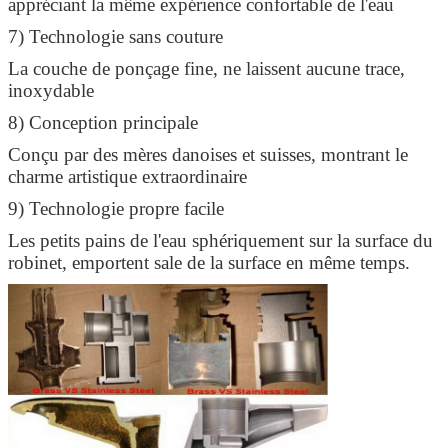
Laisser un message
appréciant la même expérience confortable de l'eau
7) Technologie sans couture
Nous vous rappellerons bientôt!
La couche de ponçage fine, ne laissent aucune trace,
inoxydable
8) Conception principale
Conçu par des mères danoises et suisses, montrant le
charme artistique extraordinaire
9) Technologie propre facile
Les petits pains de l'eau sphériquement sur la surface du
robinet, emportent sale de la surface en même temps.
SOUMETTRE