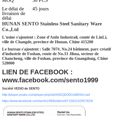
MOQ
50 PCS
Le délai de
45 jours
livraison de
délai
d'exécution
HUNAN SENTO Stainless Steel Sanitary Ware
Co.,Ltd
Détails de la
30-45 jours après l'obtention du dépôt
livraison
L'usine s'ajoutent : Zone d'Anfu Industrail, comté de LinLi,
ville de Changde, province de Hunan, Chine 415200
Port FOB
Tchang-cha, Shenzhen, Guangzhou,
Foshan
Le bureau s'ajoutent : Salle 707#, No.24 bâtiment, parc créatif
d'industrie de Foshan, route de No.33 Jihua, secteur de
Emballage
Emballage standard de carton
Chancheng, ville de Foshan, province du Guangdong, Chine
d'exportation (l'autre condition de
528000
emballage accepter sur davantage de
LIEN DE FACEBOOK :
requête)
www.facebook.com/sento1999
Société VEDIO de SENTO
http://player.youku.com/player.php/sid/XNDQ0ODUxMDI4/v.swf
https://www.facebook.com/sento1999/videos/871583102957829/