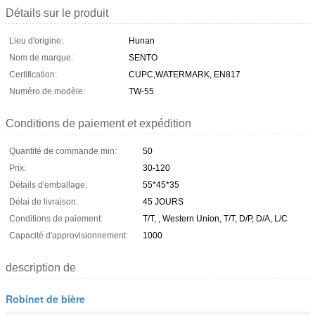
Détails sur le produit
Lieu d'origine:
Hunan
Nom de marque:
SENTO
Certification:
CUPC,WATERMARK, EN817
Numéro de modèle:
TW-55
Conditions de paiement et expédition
Quantité de commande min:
50
Prix:
30-120
Détails d'emballage:
55*45*35
Délai de livraison:
45 JOURS
Conditions de paiement:
T/T, , Western Union, T/T, D/P, D/A, L/C
Capacité d'approvisionnement:
1000
description de
Robinet de bière