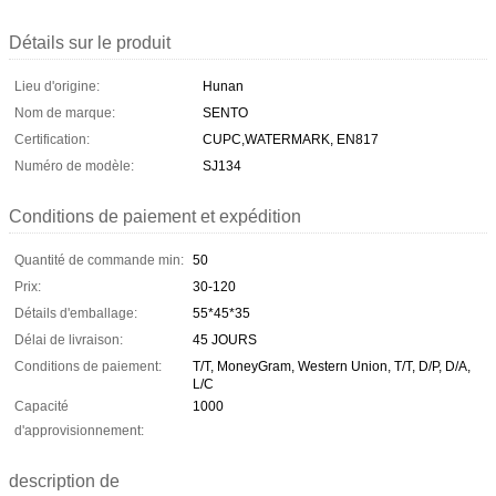
Détails sur le produit
Lieu d'origine:
Hunan
Nom de marque:
SENTO
Certification:
CUPC,WATERMARK, EN817
Numéro de modèle:
SJ134
Conditions de paiement et expédition
Quantité de commande min:
50
Prix:
30-120
Détails d'emballage:
55*45*35
Délai de livraison:
45 JOURS
Conditions de paiement:
T/T, MoneyGram, Western Union, T/T, D/P, D/A,
L/C
Capacité
1000
d'approvisionnement:
description de