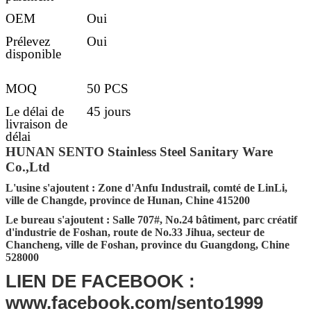
OEM
Oui
Prélevez
Oui
disponible
MOQ
50 PCS
Le délai de
45 jours
livraison de
délai
d'exécution
HUNAN SENTO Stainless Steel Sanitary Ware
Co.,Ltd
Détails de la
30-45 jours après l'obtention du dépôt
livraison
L'usine s'ajoutent : Zone d'Anfu Industrail, comté de LinLi,
ville de Changde, province de Hunan, Chine 415200
Port FOB
Tchang-cha, Shenzhen, Guangzhou,
Foshan
Le bureau s'ajoutent : Salle 707#, No.24 bâtiment, parc créatif
d'industrie de Foshan, route de No.33 Jihua, secteur de
Emballage
Emballage standard de carton
Chancheng, ville de Foshan, province du Guangdong, Chine
d'exportation (l'autre condition de
528000
emballage accepter sur davantage de
LIEN DE FACEBOOK :
requête)
www.facebook.com/sento1999