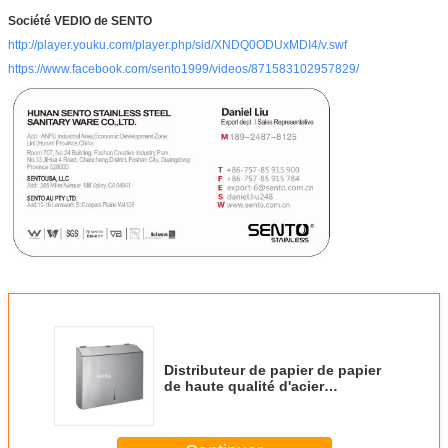
Société VEDIO de SENTO
http://player.youku.com/player.php/sid/XNDQ0ODUxMDI4/v.swf
https://www.facebook.com/sento1999/videos/871583102957829/
Distributeur de papier de papier
de haute qualité d'acier
inoxydable de support de
serviette de petit pain de ventes
chaudes