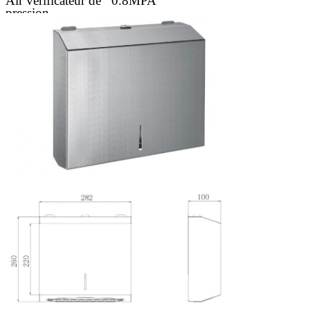
Air vérificateur de
0.8MPA
pression