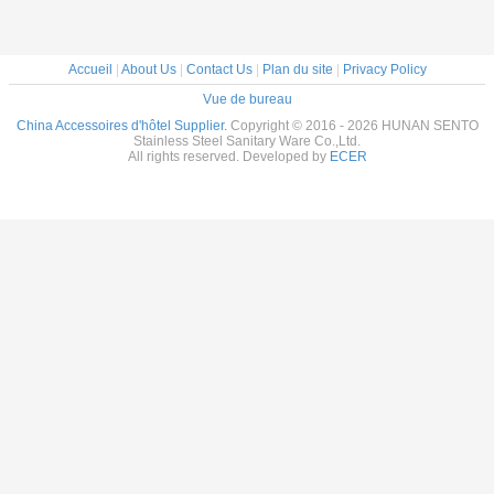
de papier grand
hygiénique pour
la toilette
Accueil
|
About Us
|
Contact Us
|
Plan du site
|
Privacy Policy
Vue de bureau
China Accessoires d'hôtel Supplier.
Copyright © 2016 - 2026 HUNAN SENTO
Stainless Steel Sanitary Ware Co.,Ltd.
All rights reserved. Developed by
ECER