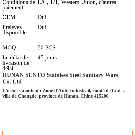
Conditions de
L/C, T/T, Western Union, d'autres
paiement
OEM
Oui
Prélevez
Oui
disponible
MOQ
50 PCS
Le délai de
45 jours
livraison de
délai
d'exécution
HUNAN SENTO Stainless Steel Sanitary Ware
Co.,Ltd
Détails de la
30-45 jours après l'obtention du dépôt
livraison
L'usine s'ajoutent : Zone d'Anfu Industrail, comté de LinLi,
ville de Changde, province de Hunan, Chine 415200
Port FOB
Tchang-cha, Shenzhen, Guangzhou,
Foshan
Emballage
Emballage standard de carton
d'exportation (l'autre condition de
emballage accepter sur davantage de
requête)