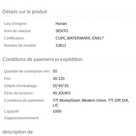
Détails sur le produit
Lieu d'origine:
Hunan
Nom de marque:
SENTO
Certification:
CUPC,WATERMARK, EN817
Numéro de modèle:
SJ812
Conditions de paiement et expédition
Quantité de commande min:
50
Prix:
30-120
Détails d'emballage:
55*45*35
Délai de livraison:
45 JOURS
Conditions de paiement:
T/T, MoneyGram, Western Union, T/T, D/P, D/A,
L/C
Capacité
1000
d'approvisionnement:
description de