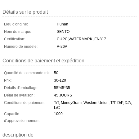
Détails sur le produit
Lieu d'origine:
Hunan
Nom de marque:
SENTO
Certification:
CUPC,WATERMARK, EN817
Numéro de modèle:
A-26A
Conditions de paiement et expédition
Quantité de commande min:
50
Prix:
30-120
Détails d'emballage:
55*45*35
Délai de livraison:
45 JOURS
Conditions de paiement:
T/T, MoneyGram, Western Union, T/T, D/P, D/A,
L/C
Capacité
1000
d'approvisionnement:
description de