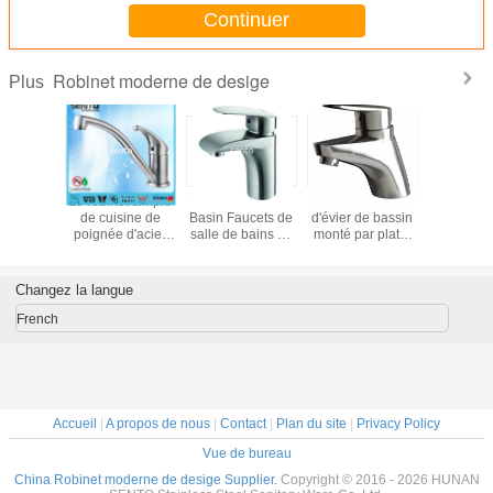
robinet d'évier de bassin
Continuer
Robinet moderne de desige
Plus
304/316 robinet
cuisine spéciale
Robinet européen
Le robinet
d'acier inoxydable
de robinet d'acier
à levier unique de
de cuisi
poignée simple
inoxydable de la
cuisine de style
poignée d
de robinet de
conception 2016
inoxydabl
rotatin de 360
la maison
degrés abaissent
a déliv
Changez la langue
le mélangeur
certifi
d'évier de cuisine
French
Accueil
|
A propos de nous
|
Contact
|
Plan du site
|
Privacy Policy
Vue de bureau
China Robinet moderne de desige Supplier.
Copyright © 2016 - 2026 HUNAN