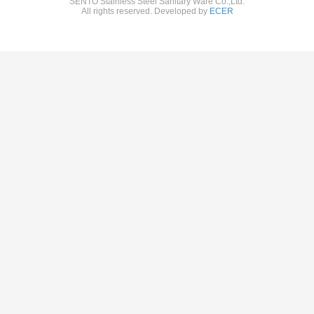
SENTO Stainless Steel Sanitary Ware Co.,Ltd.
All rights reserved. Developed by
ECER