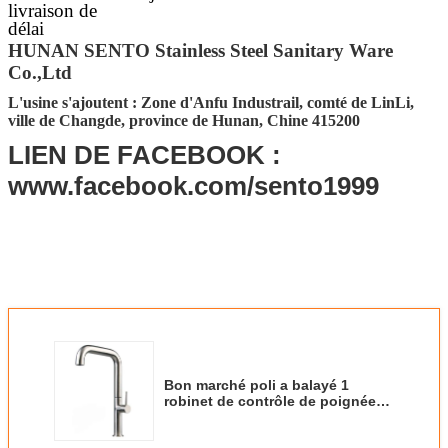
livraison de
délai
d'exécution
HUNAN SENTO Stainless Steel Sanitary Ware
Co.,Ltd
Détails de la
30-45 jours après l'obtention du dépôt
livraison
L'usine s'ajoutent : Zone d'Anfu Industrail, comté de LinLi,
ville de Changde, province de Hunan, Chine 415200
Port FOB
Tchang-cha, Shenzhen, Guangzhou,
Foshan
LIEN DE FACEBOOK :
Emballage
Emballage standard de carton
www.facebook.com/sento1999
d'exportation (l'autre condition de
emballage accepter sur davantage de
requête)
Bon marché poli a balayé 1
robinet de contrôle de poignée
pour le robinet d'eau de
laboratoire de commutateur de