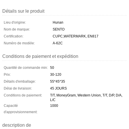
Détails sur le produit
Lieu d'origine:
Hunan
Nom de marque:
SENTO
Certification:
CUPC,WATERMARK, EN817
Numéro de modèle:
A-62C
Conditions de paiement et expédition
Quantité de commande min:
50
Prix:
30-120
Détails d'emballage:
55*45*35
Délai de livraison:
45 JOURS
Conditions de paiement:
T/T, MoneyGram, Western Union, T/T, D/P, D/A,
L/C
Capacité
1000
d'approvisionnement:
description de