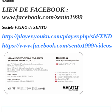
528000
d'exportation (l'autre condition de
LIEN DE FACEBOOK :
emballage accepter sur davantage de
requête)
www.facebook.com/sento1999
Société VEDIO de SENTO
http://player.youku.com/player.php/sid/
https://www.facebook.com/sento1999/video