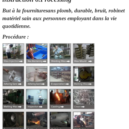
Nous vous rappellerons bie
But à la fourniture
sans plomb, durable, bruit
, robinet
matériel sain aux personnes employant dans la vie
quotidienne.
Procédure :
SOUMETTRE