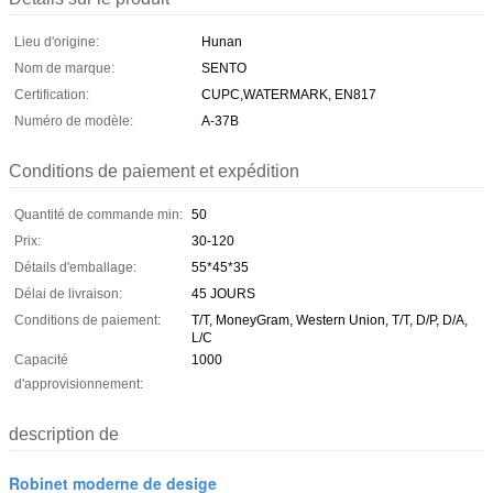
Lieu d'origine:
Hunan
Nom de marque:
SENTO
Certification:
CUPC,WATERMARK, EN817
Numéro de modèle:
A-37B
Conditions de paiement et expédition
Quantité de commande min:
50
Prix:
30-120
Détails d'emballage:
55*45*35
Délai de livraison:
45 JOURS
Conditions de paiement:
T/T, MoneyGram, Western Union, T/T, D/P, D/A,
L/C
Capacité
1000
d'approvisionnement:
description de
Robinet moderne de desige