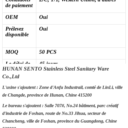
de paiement
OEM
Oui
Prélevez
Oui
disponible
MOQ
50 PCS
Le délai de
45 jours
HUNAN SENTO Stainless Steel Sanitary Ware
livraison de
délai
Co.,Ltd
d'exécution
L'usine s'ajoutent : Zone d'Anfu Industrail, comté de LinLi, ville
Détails de la
30-45 jours après l'obtention du
de Changde, province de Hunan, Chine 415200
livraison
dépôt
Le bureau s'ajoutent : Salle 707#, No.24 bâtiment, parc créatif
Port FOB
Tchang-cha, Shenzhen,
d'industrie de Foshan, route de No.33 Jihua, secteur de
Guangzhou, Foshan
Chancheng, ville de Foshan, province du Guangdong, Chine
Emballage
Emballage standard de carton