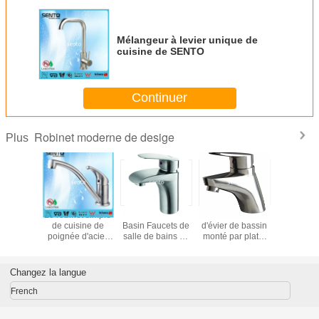
Mélangeur à levier unique de
cuisine de SENTO
Continuer
Robinet moderne de desige
Plus
304/316 robinet
cuisine spéciale
Robinet européen
Le robinet
d'acier inoxydable
de robinet d'acier
à levier unique de
de cuisi
poignée simple
inoxydable de la
cuisine de style
poignée d
de robinet de
conception 2016
inoxydabl
rotatin de 360
la maison
degrés abaissent
a déliv
Changez la langue
le mélangeur
certifi
d'évier de cuisine
French