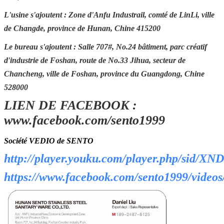
d'exécution
L'usine s'ajoutent : Zone d'Anfu Industrail, comté de LinLi, ville
Détails de la
30-45 jours après l'obtention du
de Changde, province de Hunan, Chine 415200
livraison
dépôt
Le bureau s'ajoutent : Salle 707#, No.24 bâtiment, parc créatif
Port FOB
Tchang-cha, Shenzhen,
d'industrie de Foshan, route de No.33 Jihua, secteur de
Guangzhou, Foshan
Chancheng, ville de Foshan, province du Guangdong, Chine
Emballage
Emballage standard de carton
528000
d'exportation (l'autre condition de
LIEN DE FACEBOOK :
emballage accepter sur davantage de
requête)
www.facebook.com/sento1999
Société VEDIO de SENTO
http://player.youku.com/player.php/sid/
https://www.facebook.com/sento1999/video