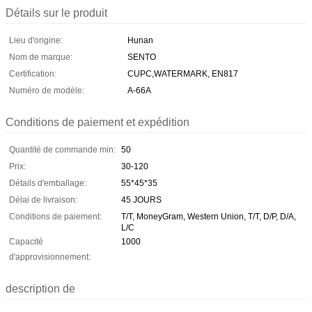
Détails sur le produit
Lieu d'origine:
Hunan
Nom de marque:
SENTO
Certification:
CUPC,WATERMARK, EN817
Numéro de modèle:
A-66A
Conditions de paiement et expédition
Quantité de commande min:
50
Prix:
30-120
Détails d'emballage:
55*45*35
Délai de livraison:
45 JOURS
Conditions de paiement:
T/T, MoneyGram, Western Union, T/T, D/P, D/A,
L/C
Capacité
1000
d'approvisionnement:
description de