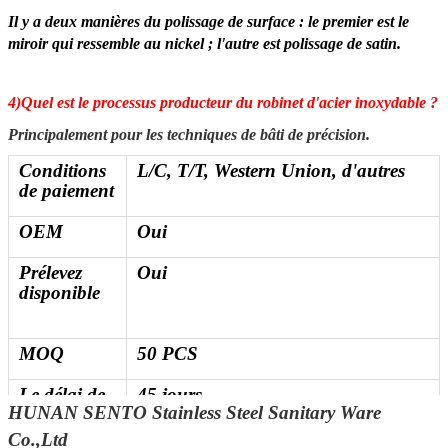
Il y a deux manières du polissage de surface : le premier est le
miroir qui ressemble au nickel ; l'autre est polissage de satin.
4)Quel est le processus producteur du robinet d'acier inoxydable ?
Principalement pour les techniques de bâti de précision.
Conditions
L/C, T/T, Western Union, d'autres
de paiement
OEM
Oui
Prélevez
Oui
disponible
MOQ
50 PCS
Le délai de
45 jours
HUNAN SENTO Stainless Steel Sanitary Ware
livraison de
délai
Co.,Ltd