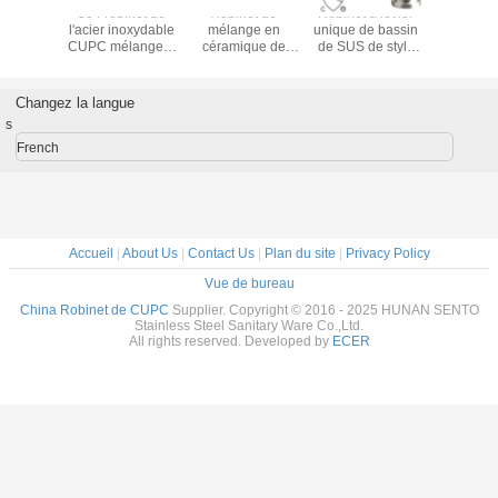
Nouvelle
Robinet de lavabo
Nouveau robinet
304 robi
conception
sans plomb de
de cupc de
l'acier in
robinet durable de
salle de bains de
cartouche de
CUPC mél
cuisine de
bonne qualité
robinet d'évier de
de salle d
cartouche en
avec CUPC
la conception
de voie d
céramique flexible
UPC
Rate Lea
Changez la langue
rotative de 360
Dura
s
degrés pour des
d'écoulem
buffets
1,5 ga
French
Accueil
|
About Us
|
Contact Us
|
Plan du site
|
Privacy Policy
Vue de bureau
China Robinet de CUPC
Supplier. Copyright © 2016 - 2025 HUNAN SENTO
Stainless Steel Sanitary Ware Co.,Ltd.
All rights reserved. Developed by
ECER