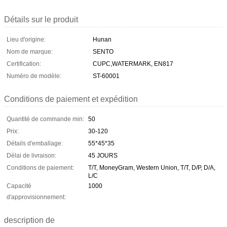
Détails sur le produit
Lieu d'origine:
Hunan
Nom de marque:
SENTO
Certification:
CUPC,WATERMARK, EN817
Numéro de modèle:
ST-60001
Conditions de paiement et expédition
Quantité de commande min:
50
Prix:
30-120
Détails d'emballage:
55*45*35
Délai de livraison:
45 JOURS
Conditions de paiement:
T/T, MoneyGram, Western Union, T/T, D/P, D/A,
L/C
Capacité
1000
d'approvisionnement:
description de