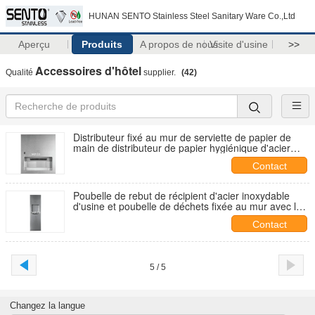
HUNAN SENTO Stainless Steel Sanitary Ware Co.,Ltd
Aperçu
Produits
A propos de nous
Visite d'usine
>>
Accessoires d'hôtel
Qualité
supplier.
(42)
Distributeur fixé au mur de serviette de papier de
main de distributeur de papier hygiénique d'acier
inoxydable et cacher le dessiccateur de papier de
Contact
main de distributeur
Poubelle de rebut de récipient d'acier inoxydable
d'usine et poubelle de déchets fixée au mur avec le
distributeur de papier
Contact
5 / 5
Changez la langue