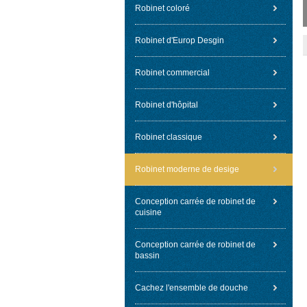
Robinet coloré
Robinet d'Europ Desgin
Robinet commercial
Robinet d'hôpital
Robinet classique
Robinet moderne de desige
Conception carrée de robinet de
cuisine
Conception carrée de robinet de
bassin
Cachez l'ensemble de douche