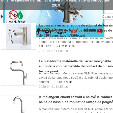
Robinet européen à levier unique de cuisine de style
Robinet moderne de desige
(78)
La cascade en acier solide de robinet de bassin
robinet de salle de bains de satin de brosse d
de 316 corps tape le fabricant
1 profil d'entreprise 1) Sento, entreprises de fabricati
monde, est le fondateur du robinet d'acier inoxydabl
est usine ...
Lire la suite
2021-04-07 14:02:19
La plate-forme matérielle de l'acier inoxydable 
a monté le robinet flexible de contact de cuisin
bec de pivot
À mon cher ami : Merci de visiter SENTO et nous te so
savoir davantage notre société et le robinet d'acier ino
sentent ...
Lire la suite
2020-04-21 14:53:16
le mélangeur chaud et froid a balayé le robinet
bains de bassin de robinet de lavage de poign
À mon cher ami : Merci de visiter SENTO et nous te so