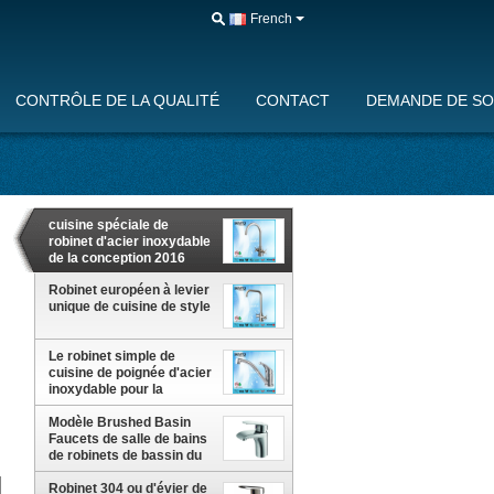
French
CONTRÔLE DE LA QUALITÉ
CONTACT
DEMANDE DE SO
cuisine spéciale de
robinet d'acier inoxydable
de la conception 2016
Robinet européen à levier
unique de cuisine de style
Le robinet simple de
cuisine de poignée d'acier
inoxydable pour la
maison, EN817 a délivré
un certificat
Modèle Brushed Basin
Faucets de salle de bains
de robinets de bassin du
SUS 304 de robinet de
lavabo bas
Robinet 304 ou d'évier de