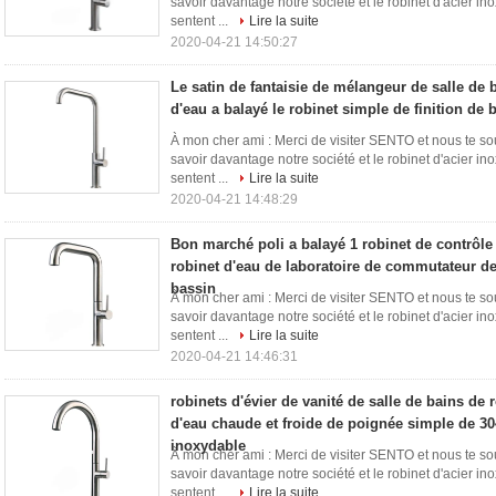
savoir davantage notre société et le robinet d'acier ino
sentent ...
Lire la suite
2020-04-21 14:50:27
Le satin de fantaisie de mélangeur de salle de 
d'eau a balayé le robinet simple de finition de
À mon cher ami : Merci de visiter SENTO et nous te so
savoir davantage notre société et le robinet d'acier ino
sentent ...
Lire la suite
2020-04-21 14:48:29
Bon marché poli a balayé 1 robinet de contrôle
robinet d'eau de laboratoire de commutateur de
bassin
À mon cher ami : Merci de visiter SENTO et nous te so
savoir davantage notre société et le robinet d'acier ino
sentent ...
Lire la suite
2020-04-21 14:46:31
robinets d'évier de vanité de salle de bains de
d'eau chaude et froide de poignée simple de 304
inoxydable
À mon cher ami : Merci de visiter SENTO et nous te so
savoir davantage notre société et le robinet d'acier ino
sentent ...
Lire la suite