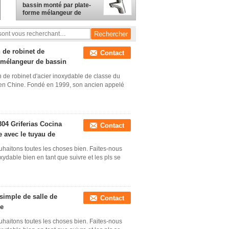
bassin monté par plate-
forme mélangeur de
moulage solide de silvor
de brosse de robinet du
corps 316
 de robinet de
Contact
e mélangeur de bassin
on de robinet d'acier inoxydable de classe du
e en Chine. Fondé en 1999, son ancien appelé
304 Griferias Cocina
Contact
e avec le tuyau de
uhaitons toutes les choses bien. Faites-nous
xydable bien en tant que suivre et les pls se
 simple de salle de
Contact
ée
uhaitons toutes les choses bien. Faites-nous