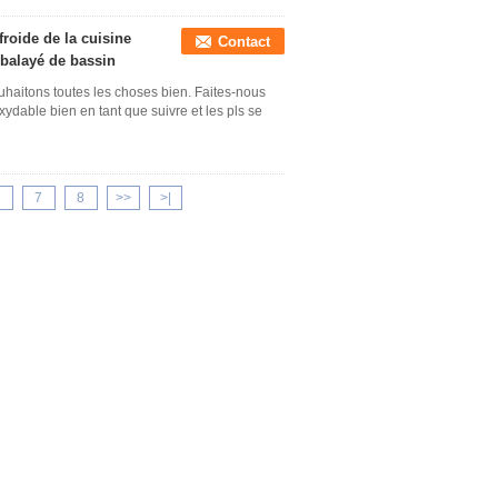
roide de la cuisine
Contact
 balayé de bassin
uhaitons toutes les choses bien. Faites-nous
xydable bien en tant que suivre et les pls se
7
8
>>
>|