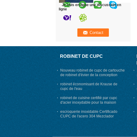
Je suis en ligne une discussion en
ligne
ROBINET DE CUPC
Nouveau robinet de cupc de cartouche
de robinet d'évier de la conception
UPC
robinet économisant de Krause de
cupc de l'eau
robinet de cuisine certifié par cupc
d'acier inoxydable pour la maison
escroquerie inoxidable Certificado
CUPC de l'acero 304 Mezclador
Colorido Del bano Del Lavabo Del
Golpecito Negro Del Bano Grifo