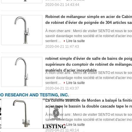
2020-04-21 14:43:44
Robinet de mélangeur simple en acier de Cabine
de robinet d'évier de poignée de 304 articles sa
À mon cher ami : Merci de visiter SENTO et nous te so
savoir davantage notre société et le robinet d'acier ino
sentent ...
Lire la suite
2020-04-21 11:47:43
robinet simple d'évier de salle de bains de poi
supérieure du comptoir de robinet de mélangeu
matériels d'acier inoxydable
À mon cher ami : Merci de visiter SENTO et nous te so
savoir davantage notre société et le robinet d'acier ino
sentent ...
Lire la suite
2020-04-21 11:43:37
La cuisine avancée de Morden a balayé la finit
acier tape le bassin la double cascade tape le r
À mon cher ami : Merci de visiter SENTO et nous te so
savoir davantage notre société et le robinet d'acier ino
sentent ...
Lire la suite
2020-04-21 11:40:14