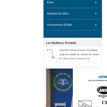
Évier
Robinet de bière
Accessoires d'hôtel
Les Meilleurs Produits
304/316 robinet d'acier inoxydable
poignée simple de robinet de rotatin
de 360 degrés abaissent le
mélangeur d'évier de cuisine