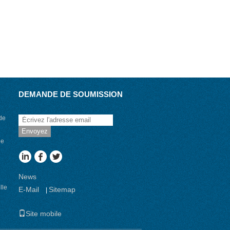
DEMANDE DE SOUMISSION
 de
Envoyez
de
News
lle
E-Mail
Sitemap
|
Site mobile