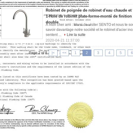
Robinet de poignée de robinet d'eau chaude et f
1-Hole de robinet plate-forme-monté de finition
double
À mon cher ami : Merci de visiter SENTO et nous te so
savoir davantage notre société et le robinet d'acier ino
sentent ...
Lire la suite
2020-04-21 11:37:00
Page 2 of 8
|<
<<
1
2
3
4
5
6